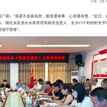
字体:【
大
坤 晏广祺）“巡逻不是看风景，眼里要有事、心里要有责。”近日
。桃坑乡及洮水水库管理局相关负责人、全乡15个村的村支书与
湿地守望者”。