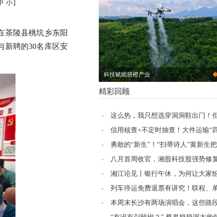
中
小
】
，在茶陵县桃坑乡东阳
新聘的30名库区安
科技赋能脐橙产业
精彩回顾
这么热，我只想选穿洞洞鞋出门！
家却认为……
信用核查+不定时抽查！大件运输“
负增效
勇敢的“新生”！“扫帚诗人”黄新生
写成诗丨美好湖南推荐官
八月首周收官，湘股科技股强势修
湘江论见丨银行午休，为何让大家纷
防”
列车停运免费退票有讲究！联程、
操作方式大不同
本周末长沙有两场演唱会，这些路