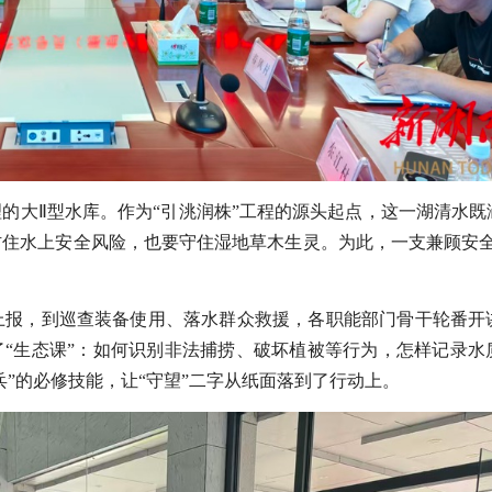
的大Ⅱ型水库。作为“引洮润株”工程的源头起点，这一湖清水既
住水上安全风险，也要守住湿地草木生灵。为此，一支兼顾安全
上报，到巡查装备使用、落水群众救援，各职能部门骨干轮番开
了“生态课”：如何识别非法捕捞、破坏植被等行为，怎样记录水
”的必修技能，让“守望”二字从纸面落到了行动上。