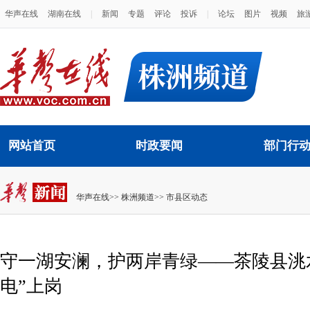
华声在线
湖南在线
|
新闻
专题
评论
投诉
|
论坛
图片
视频
旅
网站首页
时政要闻
部门行
华声在线
>>
株洲频道
>>
市县区动态
守一湖安澜，护两岸青绿——茶陵县洮
电”上岗