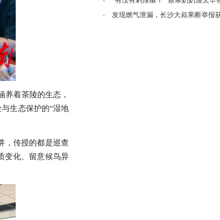
管制
“有没有剁辣椒？” 蔡皋奶奶渥太华
叨“想吃辣椒”
发现燃气泄漏，长沙大叔果断举报获5
奖励
涵养着茶陵的生态，
与生态保护的“湿地
讲，传授的都是巡查
质变化、留意候鸟异