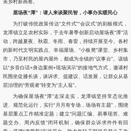
美乡村新画卷。
屋场夜“潭”：请人来谈聚民智，小事办实暖民心
为打破传统政策传达“文件式”“会议式”的刻板模式，
龙潭镇立足农村实际，于去年暑季创新启动屋场夜“潭”活
动，跨越夏夜、秋霜、冬雨、春雷，持续开展至今。各村
的新时代文明实践点、幸福屋场、“小板凳”课堂、乡村集
市，乃至村民的屋内屋外，都成为全镇的“议事台”。该镇
以“乡音白话+身边案例+现场演示”的接地气方式，邀请村
民围坐促膝长谈，谈诉求、提建议、话发展，让群众从基
层治理的“旁观者”转变为“主人翁”。
为确保屋场夜“潭”走深走实，龙潭镇坚持常态化推
进、规范化运行，实行“月月有专场，场场有主题”，围绕
基层重点工作精准定题；建立“问题汇编、易事现答、难
题交办、周内反馈”闭环机制，确保群众诉求件件有回