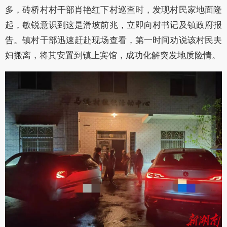
多，砖桥村村干部肖艳红下村巡查时，发现村民家地面隆
起，敏锐意识到这是滑坡前兆，立即向村书记及镇政府报
告。镇村干部迅速赶赴现场查看，第一时间劝说该村民夫
妇搬离，将其安置到镇上宾馆，成功化解突发地质险情。