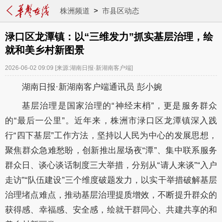
株洲频道
>
市县区动态
渌口区龙潭镇：以“三维发力”抓实基层治理，绘
就和美乡村新图景
2026-06-02 09:09
[来源:湖南日报·新湖南客户端]
湖南日报·新湖南客户端通讯员 彭小婉
基层治理是国家治理的“神经末梢”，更是服务群众
的“最后一公里”。近年来，株洲市渌口区龙潭镇深入践
行“四下基层”工作方法，坚持以人民为中心的发展思想，
聚焦群众急难愁盼，创新推出屋场夜“潭”、集中联系服务
群众日、谈心谈话制度三大举措，分别从“请人来谈”“入户
走访”“队伍建设”三个维度破题发力，以实干举措破解基层
治理堵点难点，推动基层治理提质增效，不断提升群众的
获得感、幸福感、安全感，绘就干群同心、共建共享的和