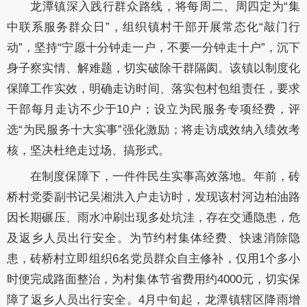
龙潭镇深入践行群众路线，将每周二、周四定为“集
中联系服务群众日”，组织镇村干部开展常态化“敲门行
动”，坚持“宁愿十分钟走一户，不要一分钟走十户”，沉下
身子察实情、解难题，切实破除干群隔阂。该镇以制度化
保障工作实效，明确走访时间、落实包村包组责任，要求
干部每月走访不少于10户；设立为民服务专项经费，评
选“为民服务十大实事”强化激励；将走访成效纳入绩效考
核，坚决杜绝走过场、搞形式。
在制度保障下，一件件民生实事高效落地。年前，砖
桥村党委副书记吴湘洪入户走访时，发现该村河边柏油路
因长期碾压、雨水冲刷出现多处坑洼，存在交通隐患，危
及返乡人员出行安全。为节约村集体经费、快速消除隐
患，砖桥村立即组织6名党员群众自主修补，仅用1个多小
时便完成路面整治，为村集体节省费用约4000元，切实保
障了返乡人员出行安全。4月中旬起，龙潭镇辖区降雨增