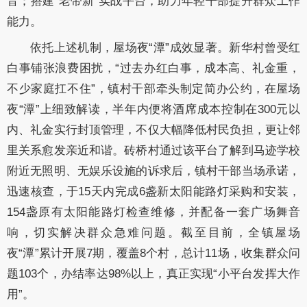
音；搭建“老带新”实战平台，助力年轻干部提升群众工作
能力。
依托上述机制，屋场夜“潭”成效显著。新华村曾受红
白事铺张浪费困扰，“过去办红白事，成本高、礼金重，
不少家庭扛不住”，镇村干部牵头制定简办公约，在屋场
夜“潭”上细致解读，半年内便将酒席成本控制在300元以
内、礼金实行封顶管理，不仅大幅降低村民负担，更让邻
里关系愈发亲近和谐。砖桥村通过该平台了解到马迹学校
附近无照明、无娱乐设施的诉求后，镇村干部当场承诺，
迅速核查，于15天内完成6盏新太阳能路灯采购和安装，
154盏原有太阳能路灯检查维修，并配备一套广场舞音
响，切实解决群众急难问题。截至目前，全镇屋场
夜“潭”累计开展7期，覆盖8个村，总计11场，收集群众问
题103个，办结率达98%以上，真正实现“小平台发挥大作
用”。