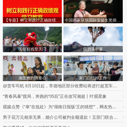
【专题】树立和践行正确政绩观学习教育
中国画家获颁国际安徒生奖插画家奖
民俗好戏登天门
侗韵满村寨
湘昆雅韵润童心
家门口找好工作
@货车司机 8月10日起，常德地区部分收费站将进行超宽车道改造
“青春风暴”搅局，奔跑的“05后”正在改写湘超丨叶观星象
观媒点赞《“皋”在低处》为“湖南日报版‘王的猜想’”，网友热议：党报头版可以这么起标题
男子花万元相亲无果，婚介公司被判全额退款！五部门联合整治婚介七大乱象