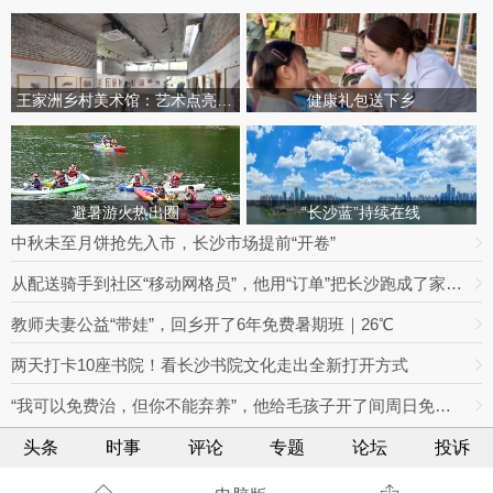
王家洲乡村美术馆：艺术点亮田园乡村
健康礼包送下乡
避暑游火热出圈
“长沙蓝”持续在线
中秋未至月饼抢先入市，长沙市场提前“开卷”
从配送骑手到社区“移动网格员”，他用“订单”把长沙跑成了家丨奔跑的人
教师夫妻公益“带娃”，回乡开了6年免费暑期班｜26℃
两天打卡10座书院！看长沙书院文化走出全新打开方式
“我可以免费治，但你不能弃养”，他给毛孩子开了间周日免费诊室
头条
时事
评论
专题
论坛
投诉