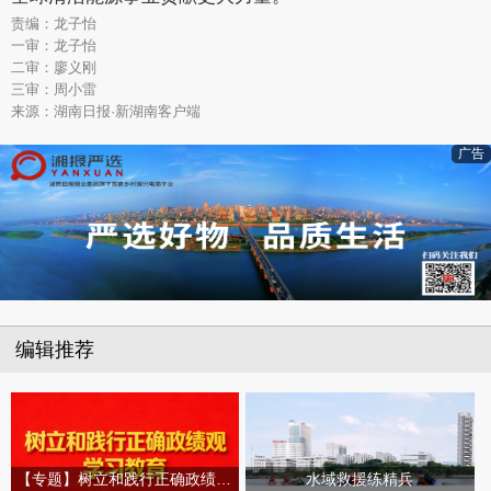
责编：龙子怡
一审：龙子怡
二审：廖义刚
三审：周小雷
来源：湖南日报·新湖南客户端
广告
编辑推荐
【专题】树立和践行正确政绩观学习教育
水域救援练精兵